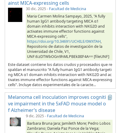
ainst MICA-expressing cells
30 dic. 2025
-
Facultad de Medicina
Maria Carmen Molina Sampayo, 2025, "A fully
human IgG1 antibody targeting MICA α1
domain inhibits interaction with NKG2D and
activates immune effector functions against
MICA-expressing cells",
https://doi.org/10.34691/UCHILE/0WXTAH
,
Repositorio de datos de investigación de la
Universidad de Chile, V1,
UNF:6:zDTWbOGn9hMLPBEkI8IF4A== [fileUNF]
Este dataset contiene los datos crudos y procesados que re
spaldan el manuscrito “A fully human IgG1 antibody targeti
ng MICA α1 domain inhibits interaction with NKG2D and ac
tivates immune effector functions against MICA-expressing
cells”. Incluye datos experimentales de la caracte...
Melanoma cell inoculation improves cogniti
ve impairment in the 5xFAD mouse model o
f Alzheimer’s disease
9 dic. 2025
-
Facultad de Medicina
Barbara Bruna Jara; Jamileth More; Pedro Lobos
Zambrano; Daniela Paz Ponce de la Vega;