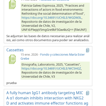
Patricia Galvez Espinoza, 2025, "Practices and
interactions of actors in food environments:
Rethinking the social determination of food",
https://doi.org/10.34691/UCHILE/WGDM3L
,
Repositorio de datos de investigación de la
Universidad de Chile, V2,
UNF:6:PlwjqV5mgGre9bF5Gw4kzQ== [fileUNF]
Se adjuntan las bases de datos necesarias para realizar anál
isis, así como otros documentos para poder ser analizados.
Cassettes
15 ene. 2026
-
Fondo y colecciones María Ester
Grebe
Etnografia, Laboratorio, 2025, "Cassettes",
https://doi.org/10.34691/UCHILE/WC5HGZ
,
Repositorio de datos de investigación de la
Universidad de Chile, V3
prueba
A fully human IgG1 antibody targeting MIC
A α1 domain inhibits interaction with NKG2
D and activates immune effector functions ag