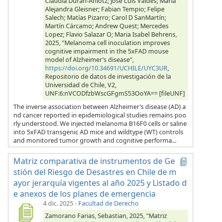
Claudia Duran-Aniotz; Jose Luis Valdés; Maria
Alejandra Gleisner; Fabian Tempio; Felipe
Salech; Matías Pizarro; Carol D SanMartín;
Martín Cárcamo; Andrew Quest; Mercedes
Lopez; Flavio Salazar O; Maria Isabel Behrens,
2025, "Melanoma cell inoculation improves
cognitive impairment in the 5xFAD mouse
model of Alzheimer’s disease",
https://doi.org/10.34691/UCHILE/UYC3UR
,
Repositorio de datos de investigación de la
Universidad de Chile, V2,
UNF:6:nVCODfzbWscGFgmS53OoYA== [fileUNF]
The inverse association between Alzheimer’s disease (AD) a
nd cancer reported in epidemiological studies remains poo
rly understood. We injected melanoma B16F0 cells or saline
into 5xFAD transgenic AD mice and wildtype (WT) controls
and monitored tumor growth and cognitive performa...
Matriz comparativa de instrumentos de Ge
stión del Riesgo de Desastres en Chile de m
ayor jerarquía vigentes al año 2025 y Listado d
e anexos de los planes de emergencia
4 dic. 2025
-
Facultad de Derecho
Zamorano Farias, Sebastian, 2025, "Matriz