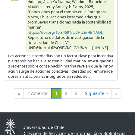
Hidalgo; Allan Yu Iwama; Wladimir Riquelme
Maulén; Jeremy Anbleyth-Evans, 2025,
"Conexiones para el cambio en la Patagonia
Norte, Chile: Acciones intermediarias que
promueven transiciones hacia la sostenibilidad
marina",
https://doi.org/10.34691/UCHILE/HBNAOJ
,
Repositorio de datos de investigación de la
Universidad de Chile, V1,
UNF:6:kezmL62sQ9BVK0eG/cf8zA== [fileUNF]
Las acciones intermedias son un factor clave para incentiva
r la transición hacia la sostenibilidad marina. Investigacione
s recientes sobre conservación marina revelan que la innov
ación surge de acciones colectivas lideradas por emprende
dores institucionales integrados en redes de...
(Actual)
«
< Anterior
1
2
3
Siguiente >
»
Universidad de Chile
Dirección de Servicios de Información y Bibliotecas