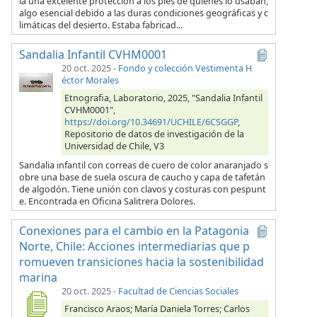
ía una excelente protección a los pies de quienes lo usaban,
algo esencial debido a las duras condiciones geográficas y c
limáticas del desierto. Estaba fabricad...
Sandalia Infantil CVHM0001
20 oct. 2025
-
Fondo y colección Vestimenta H
éctor Morales
Etnografia, Laboratorio, 2025, "Sandalia Infantil
CVHM0001",
https://doi.org/10.34691/UCHILE/6CSGGP
,
Repositorio de datos de investigación de la
Universidad de Chile, V3
Sandalia infantil con correas de cuero de color anaranjado s
obre una base de suela oscura de caucho y capa de tafetán
de algodón. Tiene unión con clavos y costuras con pespunt
e. Encontrada en Oficina Salitrera Dolores.
Conexiones para el cambio en la Patagonia
Norte, Chile: Acciones intermediarias que p
romueven transiciones hacia la sostenibilidad
marina
20 oct. 2025
-
Facultad de Ciencias Sociales
Francisco Araos; María Daniela Torres; Carlos