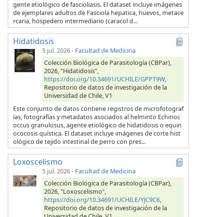
gente etiológico de fascioliasis. El dataset incluye imágenes
de ejemplares adultos de Fasciola hepatica, huevos, metace
rcaria, hospedero intermediario (caracol d...
Hidatidosis
5 jul. 2026
-
Facultad de Medicina
Colección Biológica de Parasitología (CBPar),
2026, "Hidatidosis",
https://doi.org/10.34691/UCHILE/GPPT9W
,
Repositorio de datos de investigación de la
Universidad de Chile, V1
Este conjunto de datos contiene registros de microfotograf
ías, fotografías y metadatos asociados al helminto Echinoc
occus granulosus, agente etiológico de hidatidosis o equin
ococosis quística. El dataset incluye imágenes de corte hist
ológico de tejido intestinal de perro con pres...
Loxoscelismo
5 jul. 2026
-
Facultad de Medicina
Colección Biológica de Parasitología (CBPar),
2026, "Loxoscelismo",
https://doi.org/10.34691/UCHILE/YJC9C6
,
Repositorio de datos de investigación de la
Universidad de Chile, V1