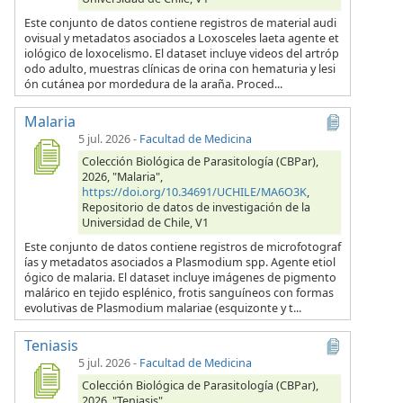
Este conjunto de datos contiene registros de material audi
ovisual y metadatos asociados a Loxosceles laeta agente et
iológico de loxocelismo. El dataset incluye videos del artróp
odo adulto, muestras clínicas de orina con hematuria y lesi
ón cutánea por mordedura de la araña. Proced...
Malaria
5 jul. 2026
-
Facultad de Medicina
Colección Biológica de Parasitología (CBPar),
2026, "Malaria",
https://doi.org/10.34691/UCHILE/MA6O3K
,
Repositorio de datos de investigación de la
Universidad de Chile, V1
Este conjunto de datos contiene registros de microfotograf
ías y metadatos asociados a Plasmodium spp. Agente etiol
ógico de malaria. El dataset incluye imágenes de pigmento
malárico en tejido esplénico, frotis sanguíneos con formas
evolutivas de Plasmodium malariae (esquizonte y t...
Teniasis
5 jul. 2026
-
Facultad de Medicina
Colección Biológica de Parasitología (CBPar),
2026, "Teniasis",