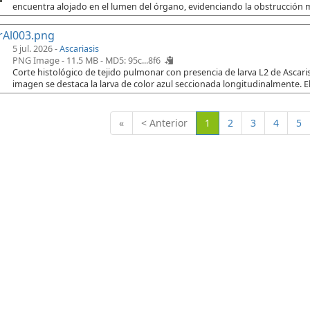
encuentra alojado en el lumen del órgano, evidenciando la obstrucción 
rAl003.png
5 jul. 2026 -
Ascariasis
PNG Image - 11.5 MB -
MD5: 95c...8f6
Corte histológico de tejido pulmonar con presencia de larva L2 de Ascaris
imagen se destaca la larva de color azul seccionada longitudinalmente. El
(Actual)
«
< Anterior
1
2
3
4
5