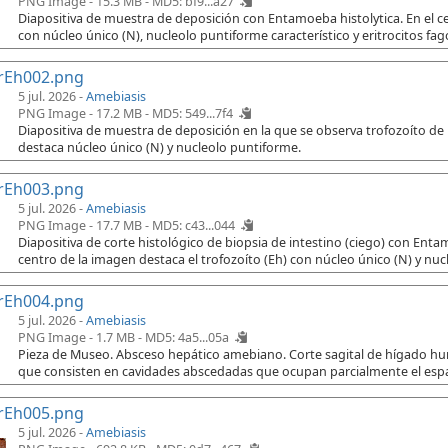
PNG Image - 15.3 MB -
MD5: bf9...a27
Diapositiva de muestra de deposición con Entamoeba histolytica. En el cen
con núcleo único (N), nucleolo puntiforme característico y eritrocitos fago
rEh002.png
5 jul. 2026 -
Amebiasis
PNG Image - 17.2 MB -
MD5: 549...7f4
Diapositiva de muestra de deposición en la que se observa trofozoíto de
destaca núcleo único (N) y nucleolo puntiforme.
rEh003.png
5 jul. 2026 -
Amebiasis
PNG Image - 17.7 MB -
MD5: c43...044
Diapositiva de corte histológico de biopsia de intestino (ciego) con Ent
centro de la imagen destaca el trofozoíto (Eh) con núcleo único (N) y nuc
rEh004.png
5 jul. 2026 -
Amebiasis
PNG Image - 1.7 MB -
MD5: 4a5...05a
Pieza de Museo. Absceso hepático amebiano. Corte sagital de hígado h
que consisten en cavidades abscedadas que ocupan parcialmente el espac
rEh005.png
5 jul. 2026 -
Amebiasis