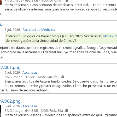
PNG Image - 692.8 KB -
MD5: 0d7...467
Pieza de Museo. Caso humano de amebiasis intestinal. El colon presenta
sana. Se observa además, una gran lesión hemorrágica, que corresponde 
o.
iasis
5 jul. 2026
-
Facultad de Medicina
Colección Biológica de Parasitología (CBPar), 2026, "Ascariasis",
https://
de investigación de la Universidad de Chile, V1
onjunto de datos contiene registros de microfotografías, fotografías y meta
etiológico de la ascariasis. El dataset incluye imágenes de ciclo de Loos, hu
...
rAl001.png
5 jul. 2026 -
Ascariasis
PNG Image - 3.6 MB -
MD5: 240...fd2
Ejemplares adultos de Ascaris lumbricoides. Se observa dimorfismo sex
los extremos anterior y posterior aguzados. El macho presenta su un e
riz. Gusano de sección redond...
rAl002.png
5 jul. 2026 -
Ascariasis
PNG Image - 644.8 KB -
MD5: 7d8...39a
Pieza de Museo. Ascaris lumbricoides en apéndice extraído quirúrgicament