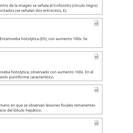
tro de la imagen se señala el trofozoíto (círculo negro)
citados (se señalan dos eritrocitos, E).
 Entamoeba histolytica (Eh), con aumento 100x. Se
amoeba histolytica, observado con aumento 100x. En el
leolo puntiforme característico.
umano en que se observan lesiones focales remanentes
io del lóbulo hepático.