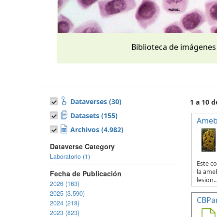
Biblioteca de imágenes
Dataverses (30)
1 a 10 d
Datasets (155)
Ameb
Archivos (4.982)
Dataverse Category
Laboratorio (1)
Este co
la ameb
Fecha de Publicación
lesion..
2026 (163)
2025 (3.590)
CBPa
2024 (218)
2023 (823)