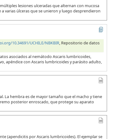
 múltiples lesiones ulceradas que alternan con mucosa
a varias úlceras que se unieron y luego desprendieron
doi.org/10.34691/UCHILE/NBKBIR
, Repositorio de datos
datos asociados al nemátodo Ascaris lumbricoides,
evo, apéndice con Ascaris lumbricoides y parásito adulto,
ual. La hembra es de mayor tamaño que el macho y tiene
xtremo posterior enroscado, que protege su aparato
e (apendicitis por Ascaris lumbricoides). El ejemplar se