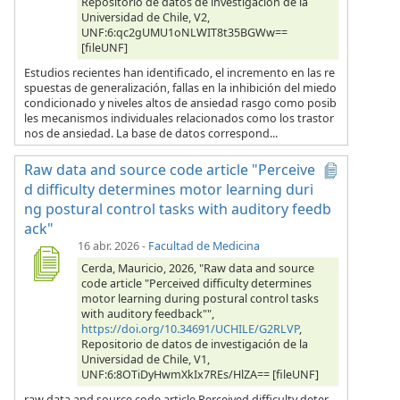
Repositorio de datos de investigación de la
Universidad de Chile, V2,
UNF:6:qc2gUMU1oNLWIT8t35BGWw==
[fileUNF]
Estudios recientes han identificado, el incremento en las re
spuestas de generalización, fallas en la inhibición del miedo
condicionado y niveles altos de ansiedad rasgo como posib
les mecanismos individuales relacionados como los trastor
nos de ansiedad. La base de datos correspond...
Raw data and source code article "Perceive
d difficulty determines motor learning duri
ng postural control tasks with auditory feedb
ack"
16 abr. 2026
-
Facultad de Medicina
Cerda, Mauricio, 2026, "Raw data and source
code article "Perceived difficulty determines
motor learning during postural control tasks
with auditory feedback"",
https://doi.org/10.34691/UCHILE/G2RLVP
,
Repositorio de datos de investigación de la
Universidad de Chile, V1,
UNF:6:8OTiDyHwmXkIx7REs/HlZA== [fileUNF]
raw data and source code article Perceived difficulty deter