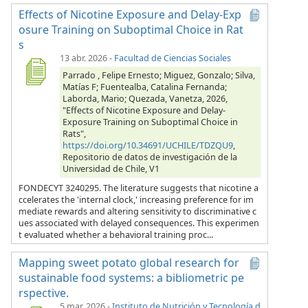
Effects of Nicotine Exposure and Delay-Exp
osure Training on Suboptimal Choice in Rat
s
13 abr. 2026
-
Facultad de Ciencias Sociales
Parrado , Felipe Ernesto; Miguez, Gonzalo; Silva,
Matías F; Fuentealba, Catalina Fernanda;
Laborda, Mario; Quezada, Vanetza, 2026,
"Effects of Nicotine Exposure and Delay-
Exposure Training on Suboptimal Choice in
Rats",
https://doi.org/10.34691/UCHILE/TDZQU9
,
Repositorio de datos de investigación de la
Universidad de Chile, V1
FONDECYT 3240295. The literature suggests that nicotine a
ccelerates the 'internal clock,' increasing preference for im
mediate rewards and altering sensitivity to discriminative c
ues associated with delayed consequences. This experimen
t evaluated whether a behavioral training proc...
Mapping sweet potato global research for
sustainable food systems: a bibliometric pe
rspective.
5 mar. 2026
-
Instituto de Nutrición y Tecnología d