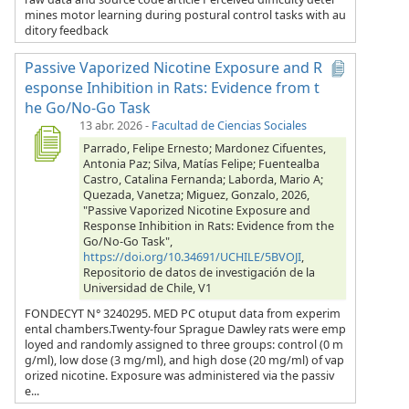
mines motor learning during postural control tasks with au
ditory feedback
Passive Vaporized Nicotine Exposure and R
esponse Inhibition in Rats: Evidence from t
he Go/No-Go Task
13 abr. 2026
-
Facultad de Ciencias Sociales
Parrado, Felipe Ernesto; Mardonez Cifuentes,
Antonia Paz; Silva, Matías Felipe; Fuentealba
Castro, Catalina Fernanda; Laborda, Mario A;
Quezada, Vanetza; Miguez, Gonzalo, 2026,
"Passive Vaporized Nicotine Exposure and
Response Inhibition in Rats: Evidence from the
Go/No-Go Task",
https://doi.org/10.34691/UCHILE/5BVOJI
,
Repositorio de datos de investigación de la
Universidad de Chile, V1
FONDECYT N° 3240295. MED PC otuput data from experim
ental chambers.Twenty-four Sprague Dawley rats were emp
loyed and randomly assigned to three groups: control (0 m
g/ml), low dose (3 mg/ml), and high dose (20 mg/ml) of vap
orized nicotine. Exposure was administered via the passiv
e...