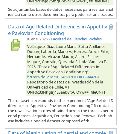
UNF:6:PlwjqV5mgGre9bF5Gw4kzQ== [fileUNF]
Se adjuntan las bases de datos necesarias para realizar anál
isis, así como otros documentos para poder ser analizados.
Data of Age-Related Differences in Appetitiv
e Pavlovian Conditioning
30 ene. 2026
-
Facultad de Ciencias Sociales
Velásquez-Díaz, Laura María; Zutta-Arellano,
Dorian; Laborda, Mario A.; Herrera-Aroca, Pilar;
Hernández-Alcazar, Mauro; Alfaro, Felipe;
Miguez, Gonzalo; Quezada-Scholz, Vanetza E.,
2026, "Data of Age-Related Differences in
Appetitive Pavlovian Conditioning",
https://doi.org/10.34691/UCHILE/944ZEA
,
Repositorio de datos de investigación de la
Universidad de Chile, V1,
UNF:6:33NhgIrJ4LSaeb8fpClOYw== [fileUNF]
This dataset corresponds to the experiment “Age-Related D
ifferences in Appetitive Pavlovian Conditioning.” It contains
the raw elevation scores obtained across the three experim
ental phases: Acquisition, Extinction, and Renewal. Each ph
ase includes a pooled dataset composed of th...
Data of Manipulation of partial and comple