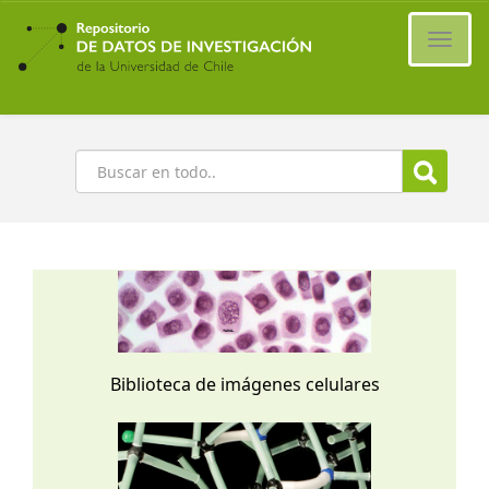
Ir
al
Cambi
contenido
naveg
principal
Buscar
Biblioteca de imágenes celulares