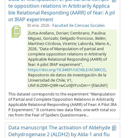
te opposition relations in Arbitrarily Applica
ble Relational Responding (AARR) of fear: A pil
ot IRAP experiment
30 ene. 2026
-
Facultad de Ciencias Sociales
Zutta-Arellano, Dorian; Cembrano, Paulina;
Miguez, Gonzalo; Delgado-Troncoso, Belén;
Martínez-Córdova, Vicente; Laborda, Mario A.,
2026, "Data of Manipulation of partial and
complete opposition relations in Arbitrarily
Applicable Relational Responding (AARR) of
fear: A pilot IRAP experiment",
https://doi.org/10.34691/UCHILE/ACMKCO
,
Repositorio de datos de investigación de la
Universidad de Chile, V1,
UNF:6:Z09l+Q9lR+wCo0lJYFcnDA== [fileUNF]
This dataset corresponds to the experiment “Manipulation
of Partial and Complete Opposition Relations in Arbitrarily
Applicable Relational Responding (AARR) of Fear: A Pilot IRA
P Experiment.” It contains two data files: one with total sco
res from the Fear of Spiders Questionnaire...
Data manuscript The activation of Aldehyde
Dehydrogenase 2 (ALDH2) by Alda-1 and flu