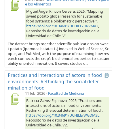
e los Alimentos
Miguel Ángel Rincón Cervera, 2026, "Mapping
sweet potato global research for sustainable
food systems: a bibliometric perspective.",
https://doi.org/10.34691/UCHILE/HRVMA3
,
Repositorio de datos de investigación de la
Universidad de Chile, V1
The dataset brings together scientific publications on swee
t potato (Ipomoea batatas L.) indexed in Web of Science, Sc
opus, and PubMed, with the purpose of examining how res
earch connects the crop’s biochemical properties to sustain
ability-oriented innovation. It covers studies o...
Practices and interactions of actors in food
environments: Rethinking the social deter
mination of food
11 feb. 2026
-
Facultad de Medicina
Patricia Galvez Espinoza, 2025, "Practices and
interactions of actors in food environments:
Rethinking the social determination of food",
https://doi.org/10.34691/UCHILE/WGDM3L
,
Repositorio de datos de investigación de la
Universidad de Chile, V2,