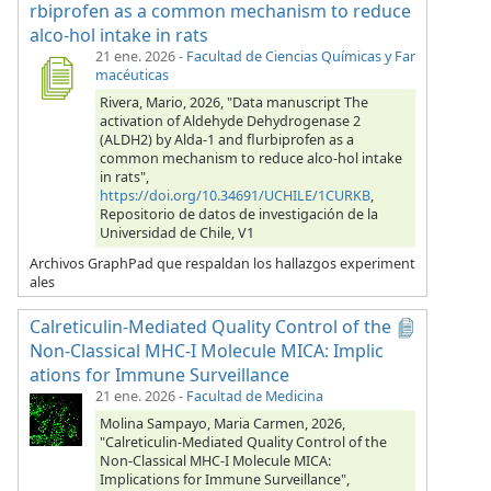
rbiprofen as a common mechanism to reduce
alco-hol intake in rats
21 ene. 2026
-
Facultad de Ciencias Químicas y Far
macéuticas
Rivera, Mario, 2026, "Data manuscript The
activation of Aldehyde Dehydrogenase 2
(ALDH2) by Alda-1 and flurbiprofen as a
common mechanism to reduce alco-hol intake
in rats",
https://doi.org/10.34691/UCHILE/1CURKB
,
Repositorio de datos de investigación de la
Universidad de Chile, V1
Archivos GraphPad que respaldan los hallazgos experiment
ales
Calreticulin-Mediated Quality Control of the
Non-Classical MHC-I Molecule MICA: Implic
ations for Immune Surveillance
21 ene. 2026
-
Facultad de Medicina
Molina Sampayo, Maria Carmen, 2026,
"Calreticulin-Mediated Quality Control of the
Non-Classical MHC-I Molecule MICA:
Implications for Immune Surveillance",