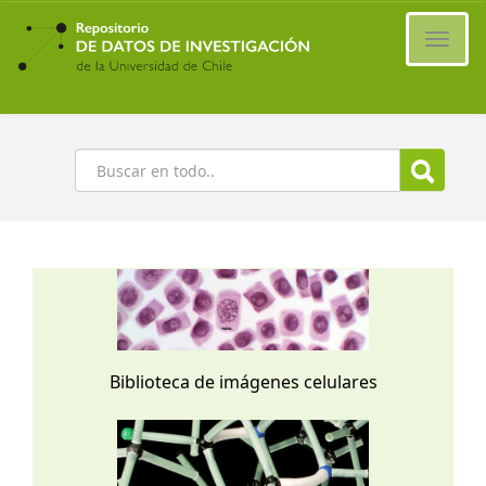
Ir
al
Cambi
contenido
naveg
principal
Buscar
Biblioteca de imágenes celulares