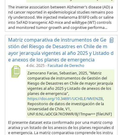
The inverse association between Alzheimer’s disease (AD) a
nd cancer reported in epidemiological studies remains poo
rly understood. We injected melanoma B16F0 cells or saline
into 5xFAD transgenic AD mice and wildtype (WT) controls
and monitored tumor growth and cognitive performa...
Matriz comparativa de instrumentos de Ge
stión del Riesgo de Desastres en Chile de m
ayor jerarquía vigentes al año 2025 y Listado d
e anexos de los planes de emergencia
4 dic. 2025
-
Facultad de Derecho
Zamorano Farias, Sebastian, 2025, "Matriz
comparativa de instrumentos de Gestión del
Riesgo de Desastres en Chile de mayor jerarquía
vigentes al año 2025 y Listado de anexos de los
planes de emergencia",
https://doi.org/10.34691/UCHILE/MVENZB
,
Repositorio de datos de investigación de la
Universidad de Chile, V1,
UNF:6:NL/aDCGk7KO9WR/8j1Tmpw== [fileUNF]
El presente dataset esta conformado por una matriz comp
arativa y un listado de los anexos de los planes regionales d
e emergencia. La matriz comparativa comprende los instru