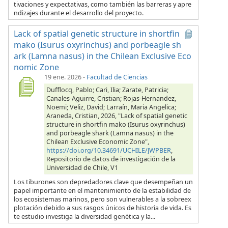
tivaciones y expectativas, como también las barreras y apre
ndizajes durante el desarrollo del proyecto.
Lack of spatial genetic structure in shortfin
mako (Isurus oxyrinchus) and porbeagle sh
ark (Lamna nasus) in the Chilean Exclusive Eco
nomic Zone
19 ene. 2026
-
Facultad de Ciencias
Dufflocq, Pablo; Cari, Ilia; Zarate, Patricia;
Canales-Aguirre, Cristian; Rojas-Hernandez,
Noemi; Veliz, David; Larraín, Maria Angelica;
Araneda, Cristian, 2026, "Lack of spatial genetic
structure in shortfin mako (Isurus oxyrinchus)
and porbeagle shark (Lamna nasus) in the
Chilean Exclusive Economic Zone",
https://doi.org/10.34691/UCHILE/JWPBER
,
Repositorio de datos de investigación de la
Universidad de Chile, V1
Los tiburones son depredadores clave que desempeñan un
papel importante en el mantenimiento de la estabilidad de
los ecosistemas marinos, pero son vulnerables a la sobreex
plotación debido a sus rasgos únicos de historia de vida. Es
te estudio investiga la diversidad genética y la...