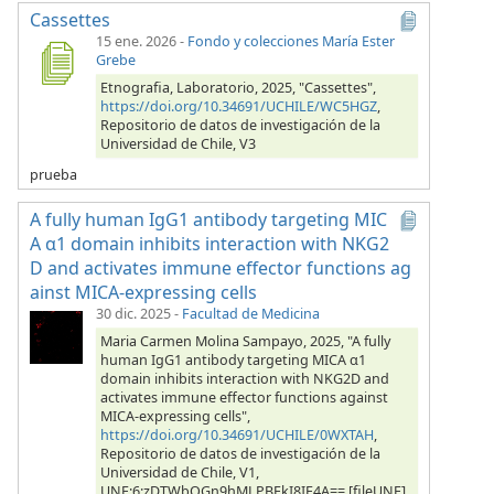
Cassettes
15 ene. 2026
-
Fondo y colecciones María Ester
Grebe
Etnografia, Laboratorio, 2025, "Cassettes",
https://doi.org/10.34691/UCHILE/WC5HGZ
,
Repositorio de datos de investigación de la
Universidad de Chile, V3
prueba
A fully human IgG1 antibody targeting MIC
A α1 domain inhibits interaction with NKG2
D and activates immune effector functions ag
ainst MICA-expressing cells
30 dic. 2025
-
Facultad de Medicina
Maria Carmen Molina Sampayo, 2025, "A fully
human IgG1 antibody targeting MICA α1
domain inhibits interaction with NKG2D and
activates immune effector functions against
MICA-expressing cells",
https://doi.org/10.34691/UCHILE/0WXTAH
,
Repositorio de datos de investigación de la
Universidad de Chile, V1,
UNF:6:zDTWbOGn9hMLPBEkI8IF4A== [fileUNF]