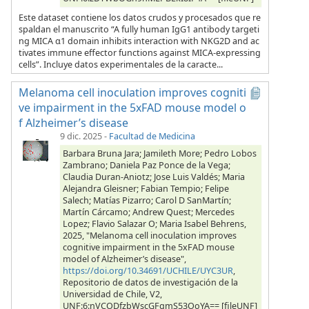
Este dataset contiene los datos crudos y procesados que re
spaldan el manuscrito “A fully human IgG1 antibody targeti
ng MICA α1 domain inhibits interaction with NKG2D and ac
tivates immune effector functions against MICA-expressing
cells”. Incluye datos experimentales de la caracte...
Melanoma cell inoculation improves cogniti
ve impairment in the 5xFAD mouse model o
f Alzheimer’s disease
9 dic. 2025
-
Facultad de Medicina
Barbara Bruna Jara; Jamileth More; Pedro Lobos
Zambrano; Daniela Paz Ponce de la Vega;
Claudia Duran-Aniotz; Jose Luis Valdés; Maria
Alejandra Gleisner; Fabian Tempio; Felipe
Salech; Matías Pizarro; Carol D SanMartín;
Martín Cárcamo; Andrew Quest; Mercedes
Lopez; Flavio Salazar O; Maria Isabel Behrens,
2025, "Melanoma cell inoculation improves
cognitive impairment in the 5xFAD mouse
model of Alzheimer’s disease",
https://doi.org/10.34691/UCHILE/UYC3UR
,
Repositorio de datos de investigación de la
Universidad de Chile, V2,
UNF:6:nVCODfzbWscGFgmS53OoYA== [fileUNF]