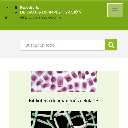
Ir
al
Cambi
contenido
naveg
principal
Buscar
Biblioteca de imágenes celulares