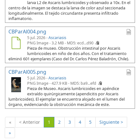
larva L2 de Ascaris lumbricoides y observado a 10x. En el
centro de la imagen se destaca la larva de color azul seccionada
longitudinalmente. El tejido circundante presenta infiltrado
inflamatorio.
CBParAl004.png
5 jul. 2026 -
Ascariasis
PNG Image - 3.2 MB -
MD5: ecd...d90
Pieza de museo. Obstrucción intestinal por Ascaris
lumbricoides en niño de dos años. Con el tratamiento
eliminó 601 ejemplares (Caso del Dr. Carlos Pérez Baladrón, Chile).
CBParAl005.png
5 jul. 2026 -
Ascariasis
PNG Image - 427.9 KB -
MD5: ba9...efd
Pieza de Museo. Ascaris lumbricoides en apéndice
extraído quirúrgicamente (apendicitis por Ascaris
lumbricoides). El ejemplar se encuentra alojado en el lumen del
órgano, evidenciando la obstrucción mecánica de este.
(Actual)
«
< Anterior
1
2
3
4
5
Siguiente >
»