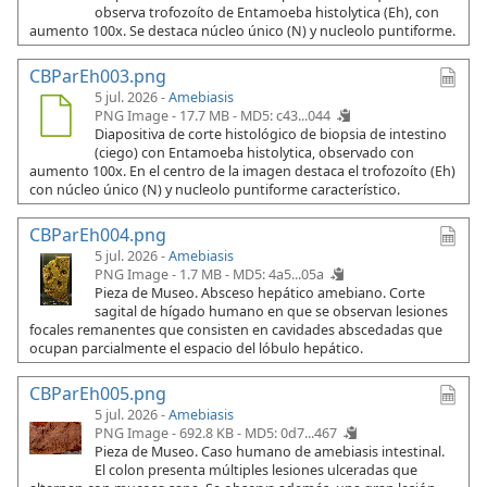
observa trofozoíto de Entamoeba histolytica (Eh), con
aumento 100x. Se destaca núcleo único (N) y nucleolo puntiforme.
CBParEh003.png
5 jul. 2026 -
Amebiasis
PNG Image - 17.7 MB -
MD5: c43...044
Diapositiva de corte histológico de biopsia de intestino
(ciego) con Entamoeba histolytica, observado con
aumento 100x. En el centro de la imagen destaca el trofozoíto (Eh)
con núcleo único (N) y nucleolo puntiforme característico.
CBParEh004.png
5 jul. 2026 -
Amebiasis
PNG Image - 1.7 MB -
MD5: 4a5...05a
Pieza de Museo. Absceso hepático amebiano. Corte
sagital de hígado humano en que se observan lesiones
focales remanentes que consisten en cavidades abscedadas que
ocupan parcialmente el espacio del lóbulo hepático.
CBParEh005.png
5 jul. 2026 -
Amebiasis
PNG Image - 692.8 KB -
MD5: 0d7...467
Pieza de Museo. Caso humano de amebiasis intestinal.
El colon presenta múltiples lesiones ulceradas que