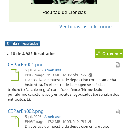
Facultad de Ciencias
Ver todas las colecciones
Filtrar resultados
Ordenar
1 a 10 de 4.982 Resultados
CBParEh001.png
5 jul. 2026 -
Amebiasis
PNG Image - 15.3 MB -
MD5: bf9...a27
Diapositiva de muestra de deposición con Entamoeba
histolytica. En el centro de la imagen se señala el
trofozoíto (círculo negro) con núcleo único (N), nucleolo
puntiforme característico y eritrocitos fagocitados (se señalan dos
eritrocitos, E).
CBParEh002.png
5 jul. 2026 -
Amebiasis
PNG Image - 17.2 MB -
MD5: 549...7f4
Diapositiva de muestra de deposición en la que se