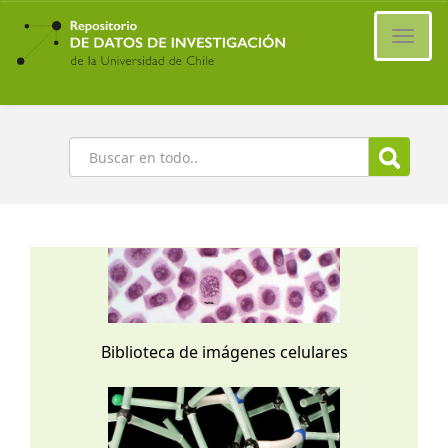
Ir
al
Cambi
contenido
naveg
principal
Buscar
Biblioteca de imágenes celulares