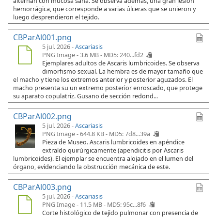
alternan con mucosa sana. Se observa además, una gran lesión
hemorrágica, que corresponde a varias úlceras que se unieron y
luego desprendieron el tejido.
CBParAl001.png
5 jul. 2026 -
Ascariasis
PNG Image - 3.6 MB -
MD5: 240...fd2
Ejemplares adultos de Ascaris lumbricoides. Se observa
dimorfismo sexual. La hembra es de mayor tamaño que
el macho y tiene los extremos anterior y posterior aguzados. El
macho presenta su un extremo posterior enroscado, que protege
su aparato copulatriz. Gusano de sección redond...
CBParAl002.png
5 jul. 2026 -
Ascariasis
PNG Image - 644.8 KB -
MD5: 7d8...39a
Pieza de Museo. Ascaris lumbricoides en apéndice
extraído quirúrgicamente (apendicitis por Ascaris
lumbricoides). El ejemplar se encuentra alojado en el lumen del
órgano, evidenciando la obstrucción mecánica de este.
CBParAl003.png
5 jul. 2026 -
Ascariasis
PNG Image - 11.5 MB -
MD5: 95c...8f6
Corte histológico de tejido pulmonar con presencia de