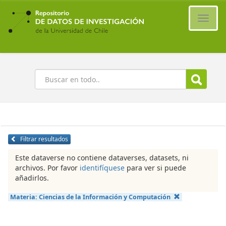
Ir
al
Cambi
contenido
naveg
principal
Buscar
Filtrar resultados
Este dataverse no contiene dataverses, datasets, ni
archivos. Por favor
identifíquese
para ver si puede
añadirlos.
Materia:
Ciencias de la Información y Computación