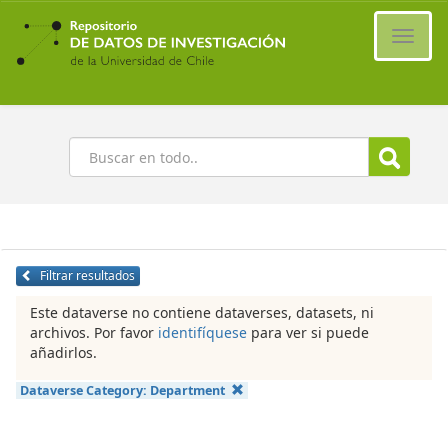
Ir
al
Cambi
contenido
naveg
principal
Buscar
Filtrar resultados
Este dataverse no contiene dataverses, datasets, ni
archivos. Por favor
identifíquese
para ver si puede
añadirlos.
Dataverse Category:
Department