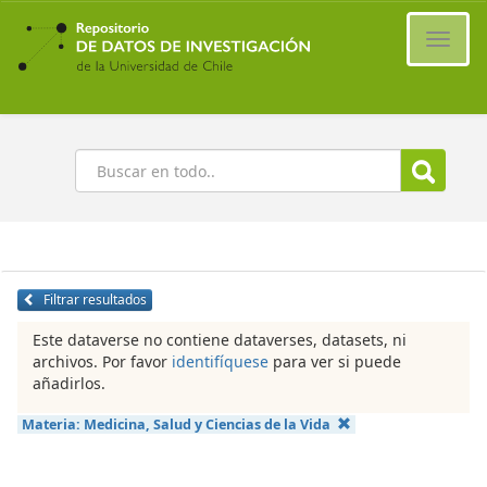
Ir
al
Cambi
contenido
naveg
principal
Buscar
Filtrar resultados
Este dataverse no contiene dataverses, datasets, ni
archivos. Por favor
identifíquese
para ver si puede
añadirlos.
Materia:
Medicina, Salud y Ciencias de la Vida