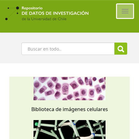
Ir
al
Cambi
contenido
naveg
principal
Buscar
Biblioteca de imágenes celulares