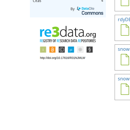
Citas
4
By
rdyD
snow
snowH