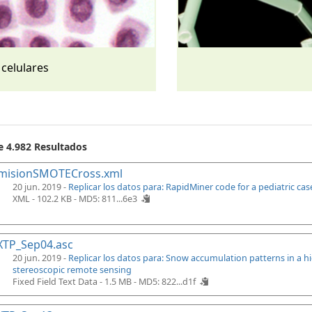
 celulares
e 4.982 Resultados
misionSMOTECross.xml
20 jun. 2019 -
Replicar los datos para: RapidMiner code for a pediatric ca
XML - 102.2 KB -
MD5: 811...6e3
XTP_Sep04.asc
20 jun. 2019 -
Replicar los datos para: Snow accumulation patterns in a 
stereoscopic remote sensing
Fixed Field Text Data - 1.5 MB -
MD5: 822...d1f