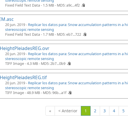
stereoscopic remote sensing
Fixed Field Text Data - 1.5 MB -
MD5: a9c...4f2
EM.asc
20 jun. 2019 -
Replicar los datos para: Snow accumulation patterns in a 
stereoscopic remote sensing
Fixed Field Text Data - 1.7 MB -
MD5: eb7...722
HeightPleiadesREG.ovr
20 jun. 2019 -
Replicar los datos para: Snow accumulation patterns in a 
stereoscopic remote sensing
TIFF Image - 4.3 MB -
MD5: 2b7...0b9
eightPleiadesREG.tif
20 jun. 2019 -
Replicar los datos para: Snow accumulation patterns in a 
stereoscopic remote sensing
TIFF Image - 48.9 MB -
MD5: 96b...a1f
(Actual)
«
< Anterior
1
2
3
4
5