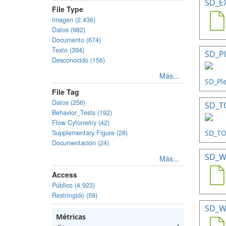
SD_E
File Type
Imagen (2.436)
Datos (982)
Documento (674)
Texto (394)
SD_Pl
Desconocido (156)
Más...
File Tag
Datos (256)
SD_TO
Behavior_Tests (192)
Flow Cytometry (42)
Supplementary Figure (28)
Documentación (24)
SD_W
Más...
Access
Público (4.923)
Restringido (59)
SD_W
Métricas