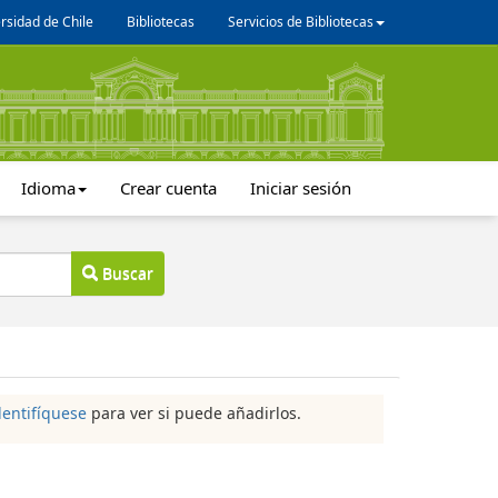
rsidad de Chile
Bibliotecas
Servicios de Bibliotecas
Idioma
Crear cuenta
Iniciar sesión
Buscar
dentifíquese
para ver si puede añadirlos.