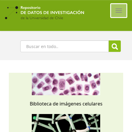
Ir
al
Cambi
contenido
naveg
principal
Buscar
Biblioteca de imágenes celulares