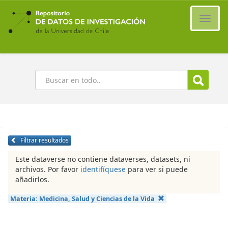
Ir
al
Cambi
contenido
naveg
principal
Buscar
Filtrar resultados
Este dataverse no contiene dataverses, datasets, ni
archivos. Por favor
identifíquese
para ver si puede
añadirlos.
Materia:
Medicina, Salud y Ciencias de la Vida