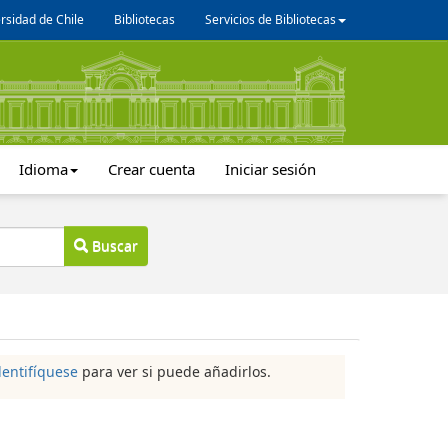
rsidad de Chile
Bibliotecas
Servicios de Bibliotecas
Idioma
Crear cuenta
Iniciar sesión
Buscar
dentifíquese
para ver si puede añadirlos.