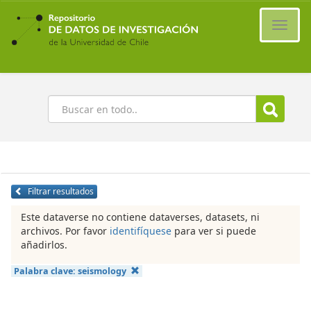
Ir
al
Cambi
contenido
naveg
principal
Buscar
Filtrar resultados
Este dataverse no contiene dataverses, datasets, ni
archivos. Por favor
identifíquese
para ver si puede
añadirlos.
Palabra clave:
seismology