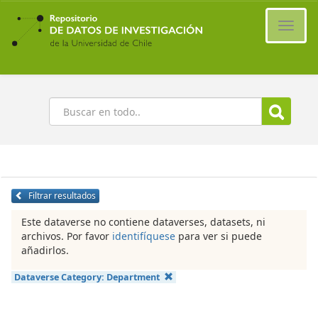
Ir
al
Cambi
contenido
naveg
principal
Buscar
Filtrar resultados
Este dataverse no contiene dataverses, datasets, ni
archivos. Por favor
identifíquese
para ver si puede
añadirlos.
Dataverse Category:
Department