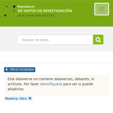
Ir
al
Cambi
contenido
naveg
principal
Buscar
Filtrar resultados
Este dataverse no contiene dataverses, datasets, ni
archivos. Por favor
identifíquese
para ver si puede
añadirlos.
Materia:
Otro