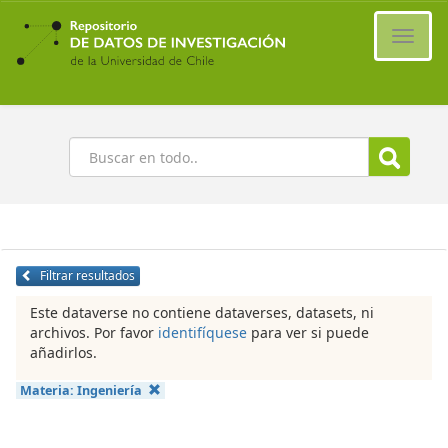
Ir
al
Cambi
contenido
naveg
principal
Buscar
Filtrar resultados
Este dataverse no contiene dataverses, datasets, ni
archivos. Por favor
identifíquese
para ver si puede
añadirlos.
Materia:
Ingeniería