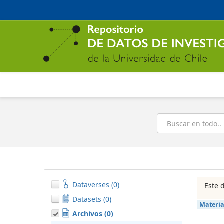
Ir
al
contenido
principal
Buscar
Dataverses (0)
Este 
Datasets (0)
Materi
Archivos (0)