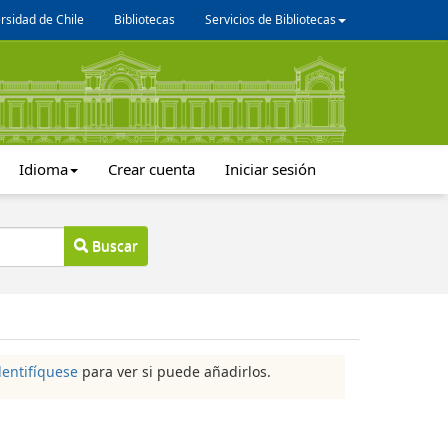
rsidad de Chile
Bibliotecas
Servicios de Bibliotecas
Idioma
Crear cuenta
Iniciar sesión
Buscar
dentifíquese
para ver si puede añadirlos.