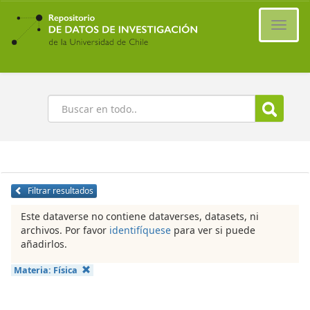
Ir
al
Cambi
contenido
naveg
principal
Buscar
Filtrar resultados
Este dataverse no contiene dataverses, datasets, ni
archivos. Por favor
identifíquese
para ver si puede
añadirlos.
Materia:
Física