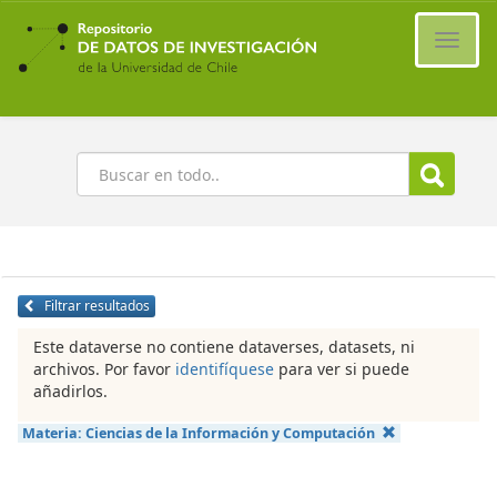
Ir
al
Cambi
contenido
naveg
principal
Buscar
Filtrar resultados
Este dataverse no contiene dataverses, datasets, ni
archivos. Por favor
identifíquese
para ver si puede
añadirlos.
Materia:
Ciencias de la Información y Computación