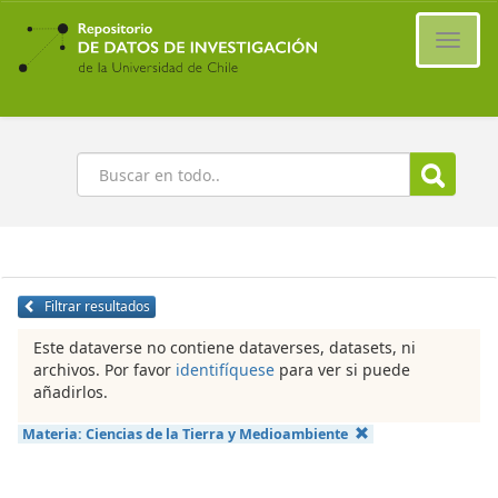
Ir
al
Cambi
contenido
naveg
principal
Buscar
Filtrar resultados
Este dataverse no contiene dataverses, datasets, ni
archivos. Por favor
identifíquese
para ver si puede
añadirlos.
Materia:
Ciencias de la Tierra y Medioambiente