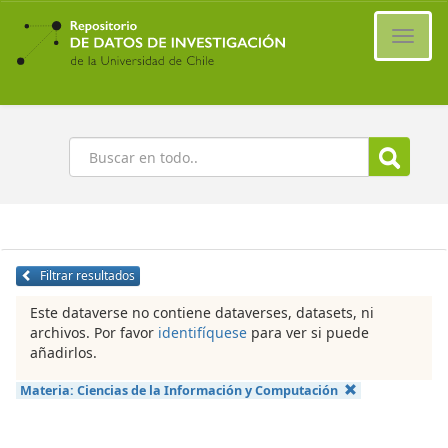
Ir
al
Cambi
contenido
naveg
principal
Buscar
Filtrar resultados
Este dataverse no contiene dataverses, datasets, ni
archivos. Por favor
identifíquese
para ver si puede
añadirlos.
Materia:
Ciencias de la Información y Computación