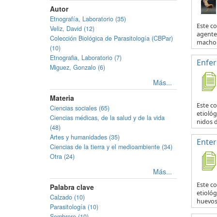
Autor
Etnografía, Laboratorio (35)
Este c
Veliz, David (12)
agente 
Colección Biológica de Parasitología (CBPar)
macho y
(10)
Etnografia, Laboratorio (7)
Enfe
Miguez, Gonzalo (6)
Más...
Materia
Este c
Ciencias sociales (65)
etiológ
Ciencias médicas, de la salud y de la vida
nidos d
(48)
Artes y humanidades (35)
Enter
Ciencias de la tierra y el medioambiente (34)
Otra (24)
Más...
Este c
Palabra clave
etiológ
Calzado (10)
huevos 
Parasitología (10)
Sombrero (10)