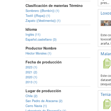
pres...
Clasificación de materias Término
Sombrero ((Bombín)) (1)
Loxo
Textil ((Ropa)) (1)
Zapato ((Vestimenta)) (1)
Idioma
Inglés (11)
Este co
Español,castellano (3)
loxocel
araña. 
Productor Nombre
Héctor Morales (1)
Malar
Fecha de producción
2023 (1)
2021 (2)
Este c
2020 (1)
datase
2013 (1)
(esquiz
Lugar de producción
Tenia
Chile (2)
San Pedro de Atacama (2)
Cerro Navia (1)
Laboratorio de Etnografía (1)