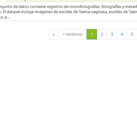
njunto de datos contiene registros de microfotografías, fotografías y metad
s. El dataset incluye imágenes de escólex de Taenia saginata, escólex de Tae
a, p...
(Actual)
«
< Anterior
1
2
3
4
5