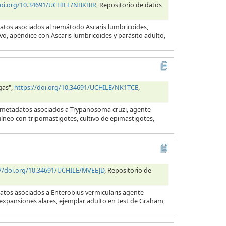
doi.org/10.34691/UCHILE/NBKBIR
, Repositorio de datos
datos asociados al nemátodo Ascaris lumbricoides,
evo, apéndice con Ascaris lumbricoides y parásito adulto,
gas",
https://doi.org/10.34691/UCHILE/NK1TCE
,
y metadatos asociados a Trypanosoma cruzi, agente
uíneo con tripomastigotes, cultivo de epimastigotes,
://doi.org/10.34691/UCHILE/MVEEJD
, Repositorio de
datos asociados a Enterobius vermicularis agente
s expansiones alares, ejemplar adulto en test de Graham,