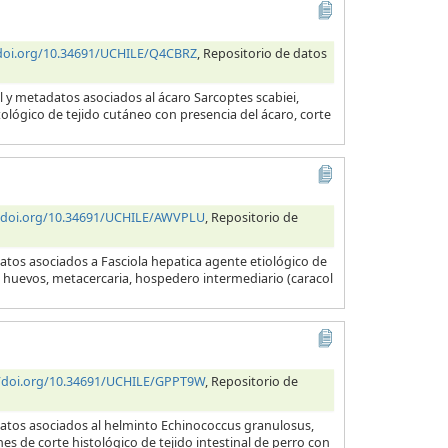
/doi.org/10.34691/UCHILE/Q4CBRZ
, Repositorio de datos
l y metadatos asociados al ácaro Sarcoptes scabiei,
tológico de tejido cutáneo con presencia del ácaro, corte
//doi.org/10.34691/UCHILE/AWVPLU
, Repositorio de
atos asociados a Fasciola hepatica agente etiológico de
a, huevos, metacercaria, hospedero intermediario (caracol
//doi.org/10.34691/UCHILE/GPPT9W
, Repositorio de
datos asociados al helminto Echinococcus granulosus,
es de corte histológico de tejido intestinal de perro con