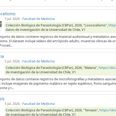
scelismo
5 jul. 2026
-
Facultad de Medicina
Colección Biológica de Parasitología (CBPar), 2026, "Loxoscelismo",
http
datos de investigación de la Universidad de Chile, V1
njunto de datos contiene registros de material audiovisual y metadatos aso
ismo. El dataset incluye videos del artrópodo adulto, muestras clínicas de 
Proced...
ia
5 jul. 2026
-
Facultad de Medicina
Colección Biológica de Parasitología (CBPar), 2026, "Malaria",
https://do
de investigación de la Universidad de Chile, V1
onjunto de datos contiene registros de microfotografías y metadatos asocia
t incluye imágenes de pigmento malárico en tejido esplénico, frotis sanguí
onte y t...
sis
5 jul. 2026
-
Facultad de Medicina
Colección Biológica de Parasitología (CBPar), 2026, "Teniasis",
https://d
de investigación de la Universidad de Chile, V1