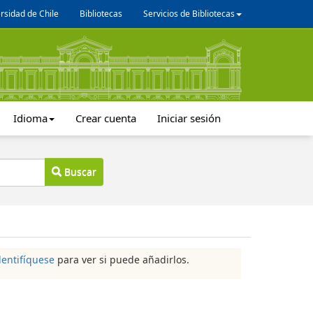
rsidad de Chile
Bibliotecas
Servicios de Bibliotecas
Idioma
Crear cuenta
Iniciar sesión
Buscar
dentifíquese
para ver si puede añadirlos.