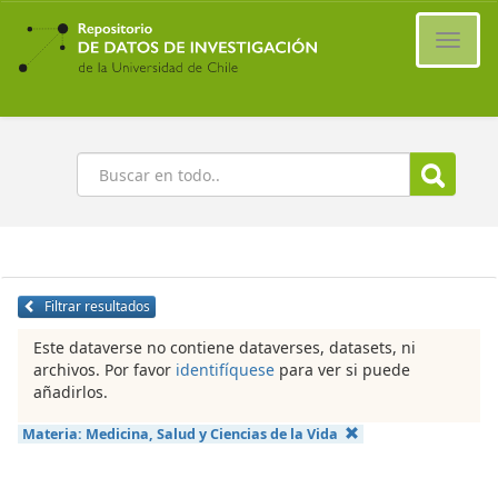
Ir
al
Cambi
contenido
naveg
principal
Buscar
Filtrar resultados
Este dataverse no contiene dataverses, datasets, ni
archivos. Por favor
identifíquese
para ver si puede
añadirlos.
Materia:
Medicina, Salud y Ciencias de la Vida