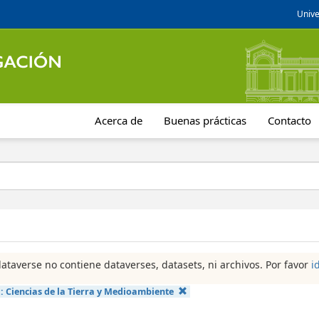
Unive
Acerca de
Buenas prácticas
Contacto
dataverse no contiene dataverses, datasets, ni archivos. Por favor
i
a:
Ciencias de la Tierra y Medioambiente