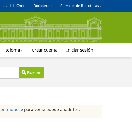
rsidad de Chile
Bibliotecas
Servicios de Bibliotecas
Idioma
Crear cuenta
Iniciar sesión
Buscar
dentifíquese
para ver si puede añadirlos.