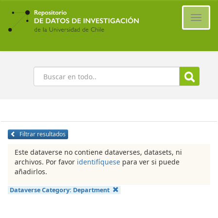
Ir
al
Cambi
contenido
naveg
principal
Buscar
Filtrar resultados
Este dataverse no contiene dataverses, datasets, ni
archivos. Por favor
identifíquese
para ver si puede
añadirlos.
Dataverse Category:
Department