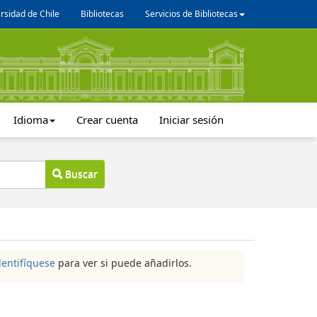
rsidad de Chile
Bibliotecas
Servicios de Bibliotecas
Idioma
Crear cuenta
Iniciar sesión
Buscar
dentifíquese
para ver si puede añadirlos.