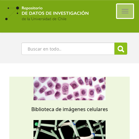
Ir
al
Cambi
contenido
naveg
principal
Buscar
Biblioteca de imágenes celulares