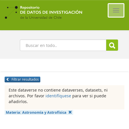
Ir
al
Cambi
contenido
naveg
principal
Buscar
Filtrar resultados
Este dataverse no contiene dataverses, datasets, ni
archivos. Por favor
identifíquese
para ver si puede
añadirlos.
Materia:
Astronomía y Astrofísica