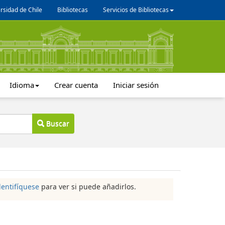
rsidad de Chile
Bibliotecas
Servicios de Bibliotecas
Idioma
Crear cuenta
Iniciar sesión
Buscar
dentifíquese
para ver si puede añadirlos.