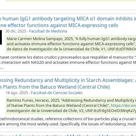
ly human IgG1 antibody targeting MICA α1 domain inhibits 
e effector functions against MICA-expressing cells
30 dic. 2025
-
Facultad de Medicina
Maria Carmen Molina Sampayo, 2025, "A fully human IgG1 antibody targ
and activates immune effector functions against MICA-expressing cells"
de datos de investigación de la Universidad de Chile, V1, UNF:6:zDTW
ataset contiene los datos crudos y procesados que respaldan el manuscrito
s interaction with NKG2D and activates immune effector functions against MI
..
ssing Redundancy and Multiplicity in Starch Assemblages: A 
e Plants from the Batuco Wetland (Central Chile)
18 ago. 2025
-
Facultad de Ciencias Sociales
Ramírez Funes, Horacio, 2025, "Addressing Redundancy and Multiplicity in
of Native Plants from the Batuco Wetland (Central Chile)",
https://doi.
investigación de la Universidad de Chile, V2, UNF:6:zf/dgSEOvtD3WqKa7
oethnobotanical studies, reference collections of bio-particles play a crucial 
are among the most widely used. Specifically, the issues of redundancy, multipli