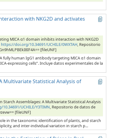
interaction with NKG2D and activates
eting MICA α1 domain inhibits interaction with NKG2D
,
https://doi.org/10.34691/UCHILE/0WXTAH
, Repositorio
bOGn9hMLPBEkI8IF4A== [fileUNF]
 “A fully human IgG1 antibody targeting MICA α1 domain
CA-expressing cells”. Incluye datos experimentales de la
Multivariate Statistical Analysis of
 Starch Assemblages: A Multivariate Statistical Analysis
org/10.34691/UCHILE/Y3TIMN
, Repositorio de datos de
yzevw== [fileUNF]
role in the taxonomic identification of plants, and starch
city, and inter-individual variation in starch p...