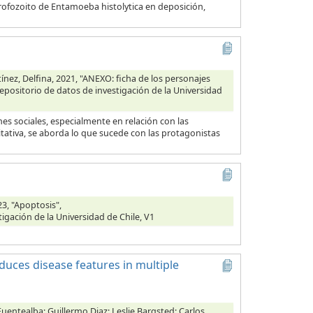
 trofozoito de Entamoeba histolytica en deposición,
ínez, Delfina, 2021, "ANEXO: ficha de los personajes
Repositorio de datos de investigación de la Universidad
s sociales, especialmente en relación con las
tativa, se aborda lo que sucede con las protagonistas
3, "Apoptosis",
tigación de la Universidad de Chile, V1
duces disease features in multiple
Fuentealba; Guillermo Diaz; Leslie Bargsted; Carlos