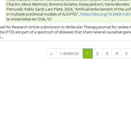
Chacón; Alexis Martinez; Romina Gozalvo; Kasey Jackson; Vania Morales
Petrucelli; Pablo Sardi; Lars Plate, 2024, "Artificial enforcement of the
in multiple preclinical models of ALS/FTD.",
https://doi.org/10.34691/U
la Universidad de Chile, V2
ed for Research Article submission to Molecular Therapy Journal for review 
a (FTD) are part of a spectrum of diseases that share several causative gen
..
(Actual)
«
< Anterior
1
2
3
4
5