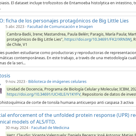
iasis. El dataset incluye trofozoitos de Entamoeba histolytica en intestino,
.
: ficha de los personajes protagónicos de Big Little Lies
5 abr. 2023
-
Facultad de Comunicación e Imagen
Cambra-Badii, Irene; Mastandrea, Paula Belén; Paragis, María Paula; Mart
protagónicos de Big Little Lies",
https://doi.org/10.34691/FK2/XRNIWJ
, 
de Chile, V1
ries pueden estudiarse como productoras y reproductoras de representacione
máticas contemporáneas. En este trabajo, a través de una metodología cuali
as de la seri...
tosis
9 nov. 2023
-
Biblioteca de imágenes celulares
Unidad de Docencia, Programa de Biología Celular y Molecular, ICBM, 202
https://doi.org/10.34691/UCHILE/V1KYFV
, Repositorio de datos de inves
histoquímica de corte de tonsila humana anticuerpo anti caspasa 3 activa
icial enforcement of the unfolded protein response (UPR) re
inical models of ALS/FTD.
30 may. 2024
-
Facultad de Medicina
Hetz, Claudio; Vicente Valenzuela; Daniela Becerra; José Astorga; Matias 