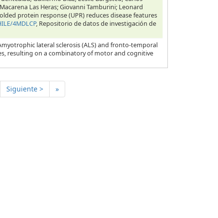
; Macarena Las Heras; Giovanni Tamburini; Leonard
 unfolded protein response (UPR) reduces disease features
CHILE/4MDLCP
, Repositorio de datos de investigación de
Amyotrophic lateral sclerosis (ALS) and fronto-temporal
es, resulting on a combinatory of motor and cognitive
Siguiente >
»