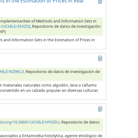
 in the Estimation of Prices in Real
 Complementarities of Methods and Information Sets in
91/UCHILE/SEXZOJ
, Repositorio de datos de investigación
NF]
s and Information Sets in the Estimation of Prices in
CHILE/NZ9KL3
, Repositorio de datos de investigación de
con materiales naturales como algodón, lana o cáñamo
 convertido en un calzado popular en diversas culturas
/doi.org/10.34691/UCHILE/HYGI5U
, Repositorio de datos
 asociados a Entamoeba histolytica, agente etiológico de