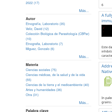
2022 (17)
6
Más...
A ful
Autor
immun
Etnografía, Laboratorio (35)
Veliz, David (12)
Colección Biológica de Parasitología (CBPar)
(10)
Etnografia, Laboratorio (7)
Este d
Miguez, Gonzalo (6)
inhibit
caracte.
Más...
Materia
Addre
Ciencias sociales (75)
Nativ
Ciencias médicas, de la salud y de la vida
(55)
Ciencias de la tierra y el medioambiente (40)
Artes y humanidades (36)
Otra (31)
In pale
Más...
grains 
Palabra clave