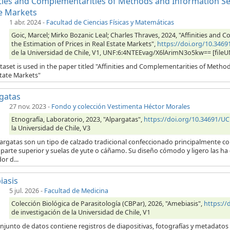
ities and Complementarities of Methods and Information Sets
e Markets
1 abr. 2024
-
Facultad de Ciencias Físicas y Matemáticas
Goic, Marcel; Mirko Bozanic Leal; Charles Thraves, 2024, "Affinities and
the Estimation of Prices in Real Estate Markets",
https://doi.org/10.346
de la Universidad de Chile, V1, UNF:6:4NTEEvag/X6lArimN3o5kw== [fileU
taset is used in the paper titled "Affinities and Complementarities of Method
state Markets"
gatas
27 nov. 2023
-
Fondo y colección Vestimenta Héctor Morales
Etnografía, Laboratorio, 2023, "Alpargatas",
https://doi.org/10.34691/U
la Universidad de Chile, V3
pargatas son un tipo de calzado tradicional confeccionado principalmente 
 parte superior y suelas de yute o cáñamo. Su diseño cómodo y ligero las ha
or d...
iasis
5 jul. 2026
-
Facultad de Medicina
Colección Biológica de Parasitología (CBPar), 2026, "Amebiasis",
https:/
de investigación de la Universidad de Chile, V1
njunto de datos contiene registros de diapositivas, fotografías y metadatos