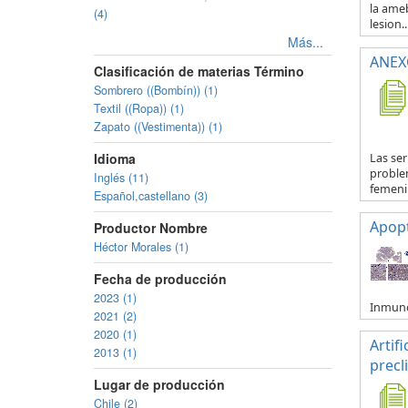
la ameb
(4)
lesion..
Más...
ANEXO
Clasificación de materias Término
Sombrero ((Bombín)) (1)
Textil ((Ropa)) (1)
Zapato ((Vestimenta)) (1)
Idioma
Las se
proble
Inglés (11)
femenin
Español,castellano (3)
Apop
Productor Nombre
Héctor Morales (1)
Fecha de producción
2023 (1)
Inmuno
2021 (2)
2020 (1)
Artif
2013 (1)
precl
Lugar de producción
Chile (2)