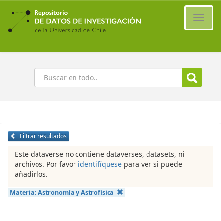
Ir
al
Cambi
contenido
naveg
principal
Buscar
Filtrar resultados
Este dataverse no contiene dataverses, datasets, ni
archivos. Por favor
identifíquese
para ver si puede
añadirlos.
Materia:
Astronomía y Astrofísica