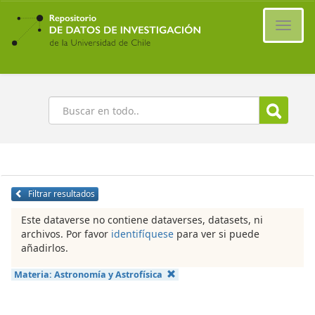
Ir
al
Cambi
contenido
naveg
principal
Buscar
Filtrar resultados
Este dataverse no contiene dataverses, datasets, ni
archivos. Por favor
identifíquese
para ver si puede
añadirlos.
Materia:
Astronomía y Astrofísica