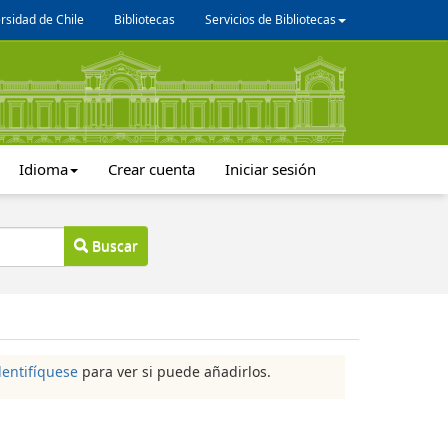
rsidad de Chile
Bibliotecas
Servicios de Bibliotecas
Idioma
Crear cuenta
Iniciar sesión
Buscar
dentifíquese
para ver si puede añadirlos.