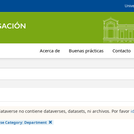
Unive
Acerca de
Buenas prácticas
Contacto
dataverse no contiene dataverses, datasets, ni archivos. Por favor
i
se Category:
Department