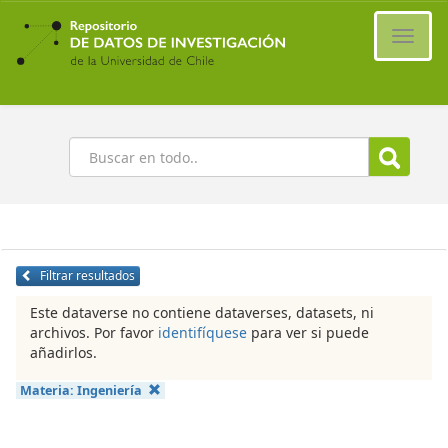
Ir
al
Cambi
contenido
naveg
principal
Buscar
Filtrar resultados
Este dataverse no contiene dataverses, datasets, ni
archivos. Por favor
identifíquese
para ver si puede
añadirlos.
Materia:
Ingeniería