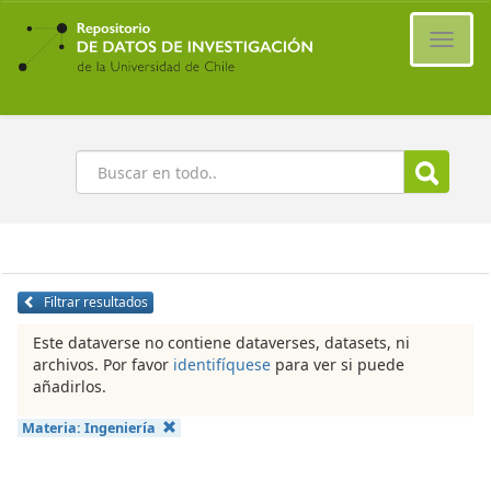
Ir
al
Cambi
contenido
naveg
principal
Buscar
Filtrar resultados
Este dataverse no contiene dataverses, datasets, ni
archivos. Por favor
identifíquese
para ver si puede
añadirlos.
Materia:
Ingeniería