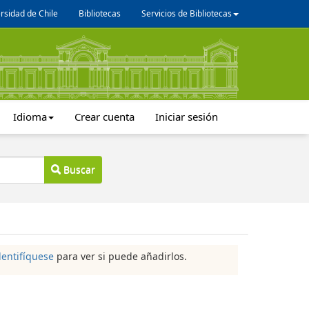
rsidad de Chile
Bibliotecas
Servicios de Bibliotecas
Idioma
Crear cuenta
Iniciar sesión
Buscar
dentifíquese
para ver si puede añadirlos.