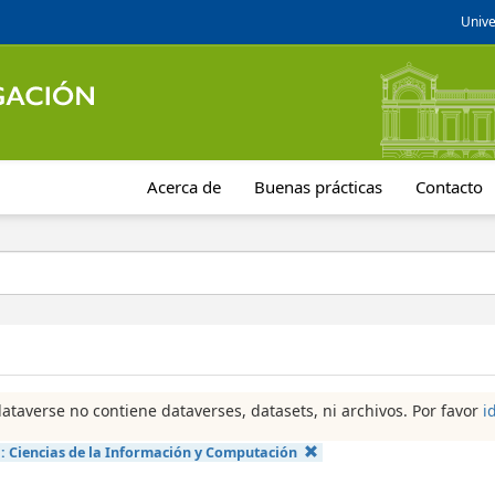
Unive
Acerca de
Buenas prácticas
Contacto
dataverse no contiene dataverses, datasets, ni archivos. Por favor
i
a:
Ciencias de la Información y Computación