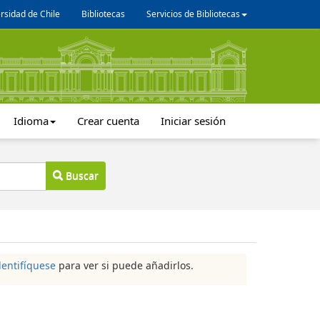
rsidad de Chile
Bibliotecas
Servicios de Bibliotecas
Idioma
Crear cuenta
Iniciar sesión
Buscar
dentifíquese
para ver si puede añadirlos.