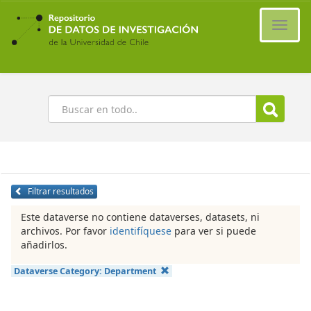
Ir
al
Cambi
contenido
naveg
principal
Buscar
Filtrar resultados
Este dataverse no contiene dataverses, datasets, ni
archivos. Por favor
identifíquese
para ver si puede
añadirlos.
Dataverse Category:
Department