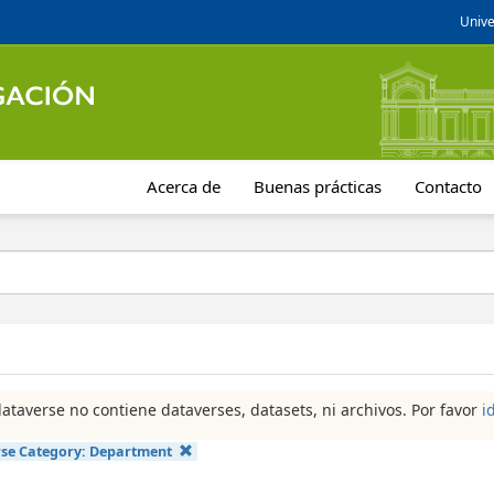
Unive
Acerca de
Buenas prácticas
Contacto
dataverse no contiene dataverses, datasets, ni archivos. Por favor
i
se Category:
Department