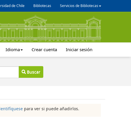
rsidad de Chile
Bibliotecas
Servicios de Bibliotecas
Idioma
Crear cuenta
Iniciar sesión
Buscar
dentifíquese
para ver si puede añadirlos.