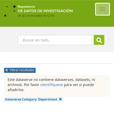
Ir
al
Cambi
contenido
naveg
principal
Buscar
Filtrar resultados
Este dataverse no contiene dataverses, datasets, ni
archivos. Por favor
identifíquese
para ver si puede
añadirlos.
Dataverse Category:
Department