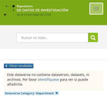
Ir
al
Cambi
contenido
naveg
principal
Buscar
Filtrar resultados
Este dataverse no contiene dataverses, datasets, ni
archivos. Por favor
identifíquese
para ver si puede
añadirlos.
Dataverse Category:
Department