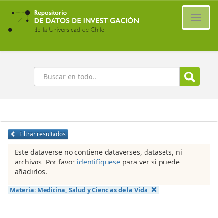
Ir
al
Cambi
contenido
naveg
principal
Buscar
Filtrar resultados
Este dataverse no contiene dataverses, datasets, ni
archivos. Por favor
identifíquese
para ver si puede
añadirlos.
Materia:
Medicina, Salud y Ciencias de la Vida