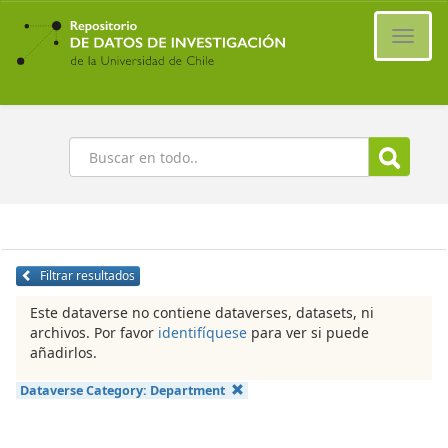
Ir
al
Cambi
contenido
naveg
principal
Buscar
Filtrar resultados
Este dataverse no contiene dataverses, datasets, ni
archivos. Por favor
identifíquese
para ver si puede
añadirlos.
Dataverse Category:
Department