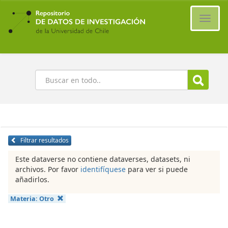
Ir
al
Cambi
contenido
naveg
principal
Buscar
Filtrar resultados
Este dataverse no contiene dataverses, datasets, ni
archivos. Por favor
identifíquese
para ver si puede
añadirlos.
Materia:
Otro