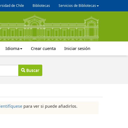
rsidad de Chile
Bibliotecas
Servicios de Bibliotecas
Idioma
Crear cuenta
Iniciar sesión
Buscar
dentifíquese
para ver si puede añadirlos.